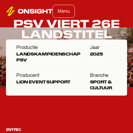
Menu
PSV VIERT 26E
LANDSTITEL
Productie
Jaar
LANDSKAMPIOENSCHAP
2025
PSV
Producent
Branche
LION EVENT SUPPORT
SPORT &
CULTUUR
[INTRO]