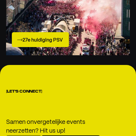
27e huldiging PSV
[LET'S CONNECT]
Samen onvergetelijke events
neerzetten? Hit us up!