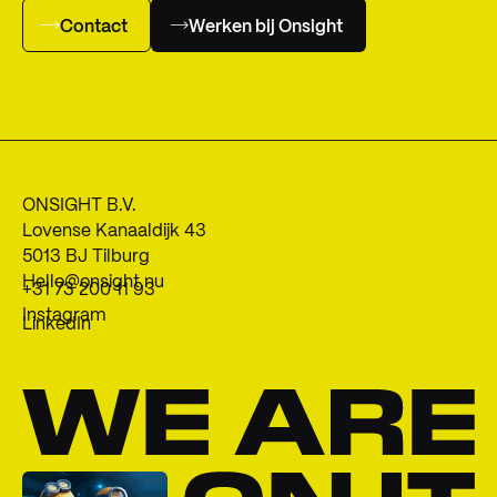
Contact
Werken bij Onsight
ONSIGHT B.V.
Lovense Kanaaldijk 43
5013 BJ Tilburg
Hello@onsight.nu
+31 73 200 11 93
Instagram
LinkedIn
We
are
on
it