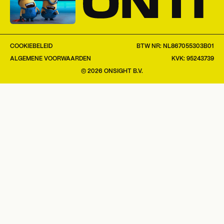
COOKIEBELEID
BTW NR: NL867055303B01
ALGEMENE VOORWAARDEN
KVK: 95243739
©
2026
ONSIGHT B.V.